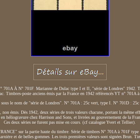
 À N° 701F. Marianne de Dulac type I et II, "série de Londres" 1942. Tim
c. Timbres-poste anciens émis par la France en 1942 référencés YT n° 701A 
 sous le nom de "série de Londres". N° 701A : 25c vert, type I. N° 701D : 25c v
, non émis. Dès 1942, deux séries de trois valeurs chacune, portant la même e
s en héliogravure chez Harrison and Sons, et livrées au gouvernement de la Fra
Ces deux séries ne furent pas mise en cours. (cf catalogue Yvert et Tellier).
"FRANCE" sur la partie haute du timbre. Série de timbres N° 701A à 701F type
harnière et de belles gommes. Les trois premières valeurs sont signées Brun. Tim