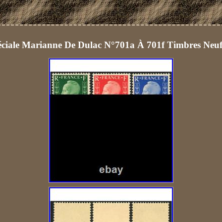
éciale Marianne De Dulac N°701a À 701f Timbres Neuf