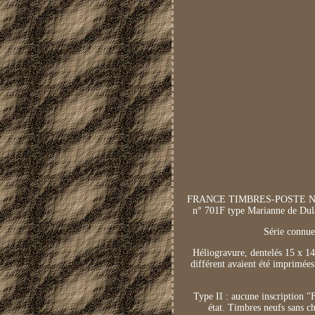
FRANCE TIMBRES-POSTE N° 701A
n° 701F type Marianne de Dula
Série connue
Héliogravure, dentelés 15 x 14
différent avaient été imprimée
Type II : aucune inscription 
état. Timbres neufs sans c