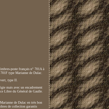
bres-poste français n° 701A à
à 701F type Marianne de Dulac.
ert, type II.
ffigie mais avec un encadrement
nce Libre du Général de Gaulle.
 Marianne de Dulac en très bon
bres de collection garantis