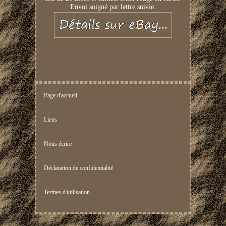
Envoi soigné par lettre suivie.
Page d'accueil
Liens
Nous écrire
Déclaration de confidentialité
Termes d'utilisation