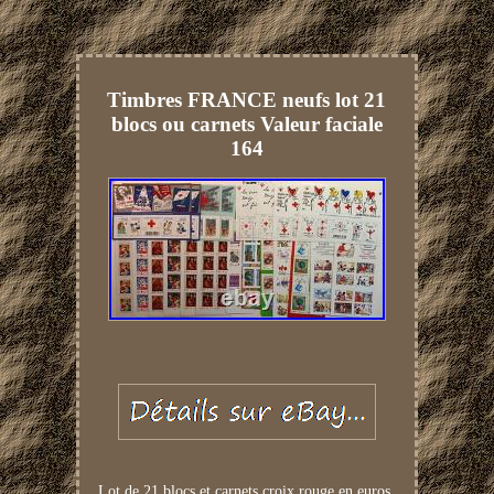
Timbres FRANCE neufs lot 21
blocs ou carnets Valeur faciale
164
Lot de 21 blocs et carnets croix rouge en euros.