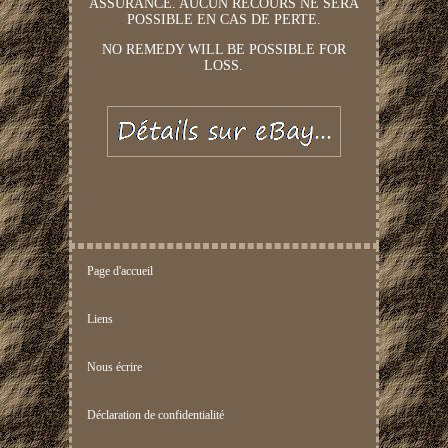
ASSURANCE. AUCUN RECOURS NE SERA
POSSIBLE EN CAS DE PERTE.
NO REMEDY WILL BE POSSIBLE FOR
LOSS.
Page d'accueil
Liens
Nous écrire
Déclaration de confidentialité