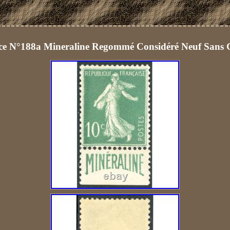
ce N°188a Mineraline Regommé Considéré Neuf Sans