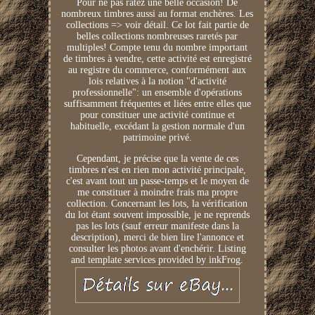
Pour ne pas ratez une belle occasion! De
nombreux timbres aussi au format enchères. Les
collections => voir détail. Ce lot fait partie de
belles collections nombreuses raretés par
multiples! Compte tenu du nombre important
de timbres à vendre, cette activité est enregistré
au registre du commerce, conformément aux
lois relatives à la notion "d'activité
professionnelle": un ensemble d'opérations
suffisamment fréquentes et liées entre elles que
pour constituer une activité continue et
habituelle, excédant la gestion normale d'un
patrimoine privé.
Cependant, je précise que la vente de ces
timbres n'est en rien mon activité principale,
c'est avant tout un passe-temps et le moyen de
me constituer à moindre frais ma propre
collection. Concernant les lots, la vérification
du lot étant souvent impossible, je ne reprends
pas les lots (sauf erreur manifeste dans la
description), merci de bien lire l'annonce et
consulter les photos avant d'enchérir. Listing
and template services provided by inkFrog.