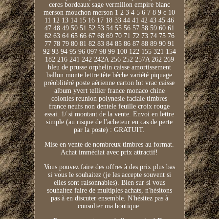
ceres bordeaux sage vermillon empire blanc
merson mouchon merson 1 2 3 4 5 6 7 8 9 c 10
11 12 13 14 15 16 17 18 33 44 41 42 43 45 46
47 48 49 50 51 52 53 54 55 56 57 58 59 60 61
62 63 64 65 66 67 68 69 70 71 72 73 74 75 76
77 78 79 80 81 82 83 84 85 86 87 88 89 90 91
92 93 94 95 96 097 98 99 100 122 155 321 154
182 216 241 242 242A 256 252 257A 262 269
bleu de prusse orphelin caisse amortissement
ballon monte lettre tête bêche variété piquage
préoblitéré poste aérienne carton lot vrac caisse
album yvert tellier france monaco chine
colonies reunion polynesie faciale timbres
france neufs non dentele feuille croix rouge
essai. 1/ si montant de la vente. Envoi en lettre
simple (au risque de l'acheteur en cas de perte
par la poste) : GRATUIT.
Mise en vente de nombreux timbres au format.
Achat immédiat avec prix attractif!
Vous pouvez faire des offres à des prix plus bas
si vous le souhaitez (je les accepte souvent si
elles sont raisonnables). Bien sur si vous
souhaitez faire de multiples achats, n'hésitons
pas à en discuter ensemble. N'hésitez pas à
consulter ma boutique.