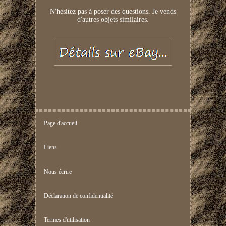
N'hésitez pas à poser des questions. Je vends
d'autres objets similaires.
Page d'accueil
Liens
Nous écrire
Déclaration de confidentialité
Termes d'utilisation