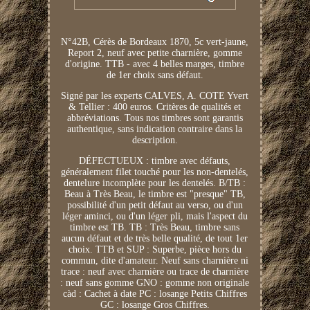
N°42B, Cérès de Bordeaux 1870, 5c vert-jaune,
Report 2, neuf avec petite charnière, gomme
d'origine. TTB - avec 4 belles marges, timbre
de 1er choix sans défaut.
Signé par les experts CALVES, A. COTE Yvert
& Tellier : 400 euros. Critères de qualités et
abbréviations. Tous nos timbres sont garantis
authentique, sans indication contraire dans la
description.
DÉFECTUEUX : timbre avec défauts,
généralement filet touché pour les non-dentelés,
dentelure incomplète pour les dentelés. B/TB :
Beau à Très Beau, le timbre est "presque" TB,
possibilité d'un petit défaut au verso, ou d'un
léger aminci, ou d'un léger pli, mais l'aspect du
timbre est TB. TB : Très Beau, timbre sans
aucun défaut et de très belle qualité, de tout 1er
choix. TTB et SUP : Superbe, pièce hors du
commun, dite d'amateur. Neuf sans charnière ni
trace : neuf avec charnière ou trace de charnière
: neuf sans gomme GNO : gomme non originale
càd : Cachet à date PC : losange Petits Chiffres
GC : losange Gros Chiffres.