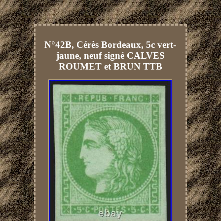
N°42B, Cérès Bordeaux, 5c vert-
jaune, neuf signé CALVES
ROUMET et BRUN TTB