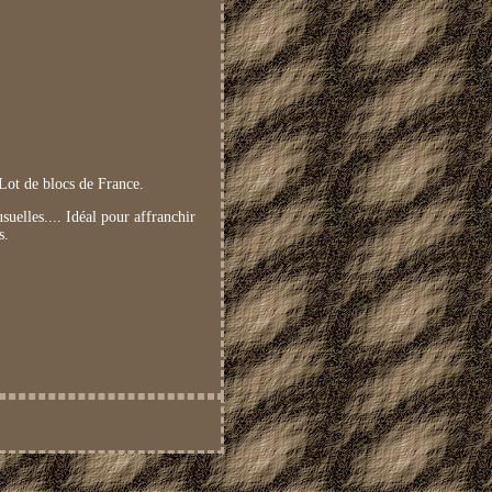
 de blocs de France.
suelles.... Idéal pour affranchir
s.