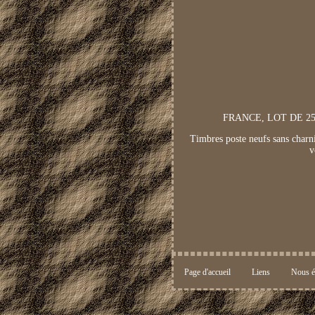
FRANCE, LOT DE 250 
Timbres poste neufs sans charniè
v
Page d'accueil
Liens
Nous é