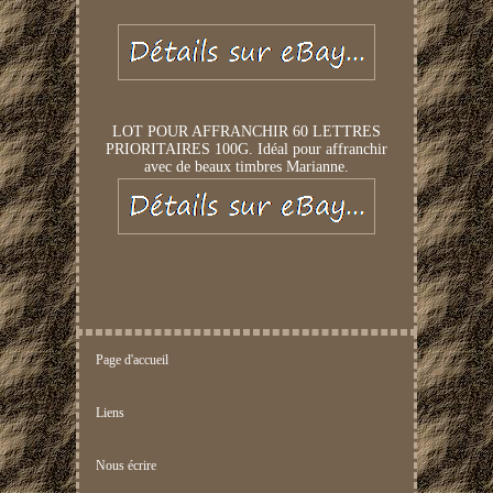
LOT POUR AFFRANCHIR 60 LETTRES
PRIORITAIRES 100G. Idéal pour affranchir
avec de beaux timbres Marianne.
Page d'accueil
Liens
Nous écrire