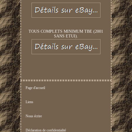
TOUS COMPLETS MINIMUM TBE (2001
SANS ETUI).
Page d'accueil
Liens
Nous écrire
Déclaration de confidentialité