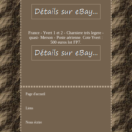
France - Yvert 1 et 2 - Charniere trés legere -
quasi- Merson - Poste aérienne. Cote Yvert :
500 euros lot FP7.
Page d'accueil
Liens
Nous écrire