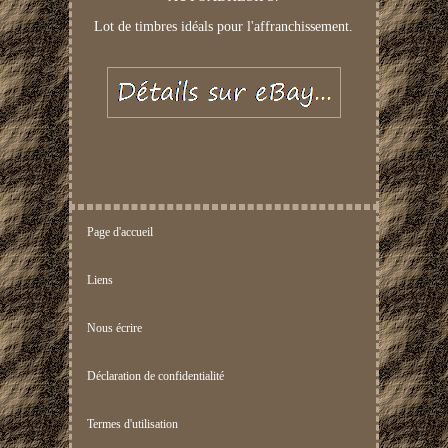
Lot de timbres idéals pour l'affranchissement.
Page d'accueil
Liens
Nous écrire
Déclaration de confidentialité
Termes d'utilisation