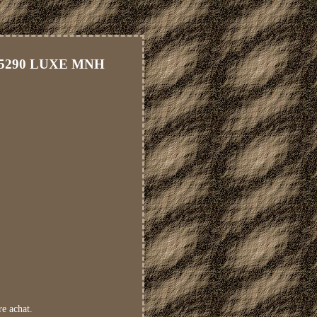
u 5290 LUXE MNH
re achat.