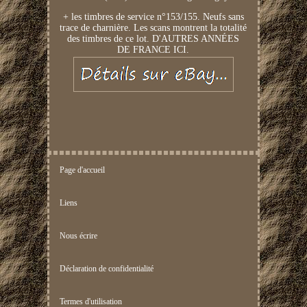
+ les timbres de service n°153/155. Neufs sans
trace de charnière. Les scans montrent la totalité
des timbres de ce lot. D'AUTRES ANNÉES
DE FRANCE ICI.
Page d'accueil
Liens
Nous écrire
Déclaration de confidentialité
Termes d'utilisation