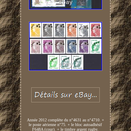
Année 2012 complète du n°4631 au n°4710. +
le poste aérienne n°75. + le bloc autoadhésif
F648A (cour). + le timbre argent rugby.