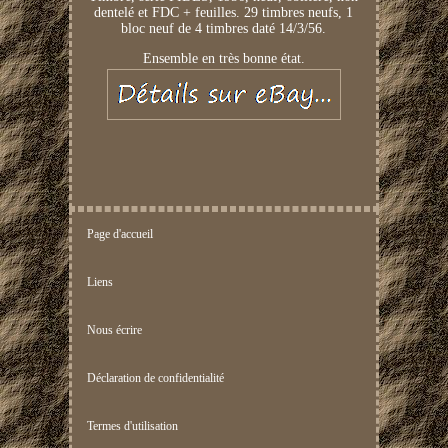
dentelé et FDC + feuilles. 29 timbres neufs, 1
bloc neuf de 4 timbres daté 14/3/56.
Ensemble en très bonne état.
Page d'accueil
Liens
Nous écrire
Déclaration de confidentialité
Termes d'utilisation