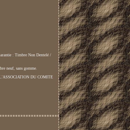
Garantie : Timbre Non Dentelé /
bre neuf, sans gomme.
BRE DE L'ASSOCIATION DU COMITE