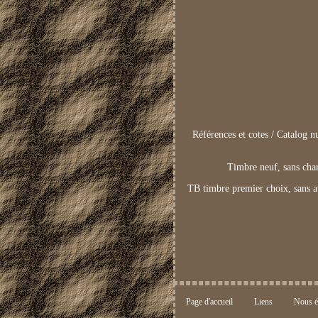
Références et cotes / Catalog 
Timbre neuf, sans ch
TB timbre premier choix, sans
Page d'accueil
Liens
Nous é