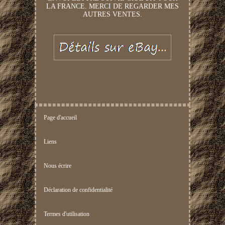
LA FRANCE. MERCI DE REGARDER MES
AUTRES VENTES.
Page d'accueil
Liens
Nous écrire
Déclaration de confidentialité
Termes d'utilisation