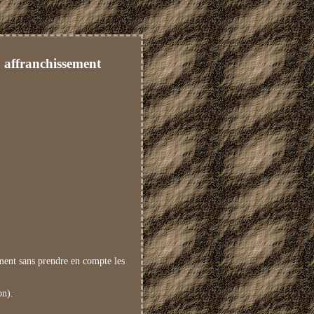
affranchissement
mment sans prendre en compte les
on).