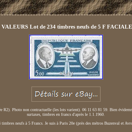
ALEURS Lot de 234 timbres neufs de 5 F FACIALE 
ée R2). Photo non contractuelle (les lots varient). 06 11 63 81 59. Bien évide
surtaxes, timbres en francs d'après le 1.1.1960.
 timbres neufs à 5 Francs. Je suis à Paris 20e (près des métros Buzenval et Avr